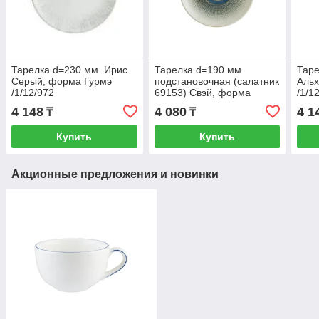
Тарелка d=230 мм. Ирис
Тарелка d=190 мм.
Таре
Серый, форма Гурмэ
подстановочная (салатник
Аль
/1/12/972
69153) Свэй, форма
/1/1
Гурмэ /1/12/1560
4 148
4 080
4 1
₸
₸
Купить
Купить
Акционные предложения и новинки