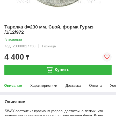
Тарелка d=230 мм. Свэй, форма Гурмэ
/1/12/972
В наличии
Код: 20000017730
Розница
4 400
₸
Купить
Описание
Характеристики
Доставка
Оплата
Усл
Описание
SWAY состоит из красивых узоров, достаточно легких, что
делает эту коллекцию идеальной для подачи блюд. Была