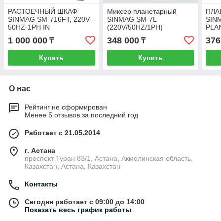
РАСТОЕЧНЫЙ ШКАФ
Миксер планетарный
ПЛА
SINMAG SM-716FT, 220V-
SINMAG SM-7L
SIN
50HZ-1PH IN
(220V/50HZ/1PH)
PLA
ATKWXE2305
220V
1 000 000
348 000
376
₸
₸
WXE
Купить
Купить
О нас
Рейтинг не сформирован
Менее 5 отзывов за последний год
Работает с 21.05.2014
г. Астана
проспект Туран 83/1, Астана, Акмолинская область,
Казахстан, Астана, Казахстан
Контакты
Сегодня работает с 09:00 до 14:00
Показать весь график работы