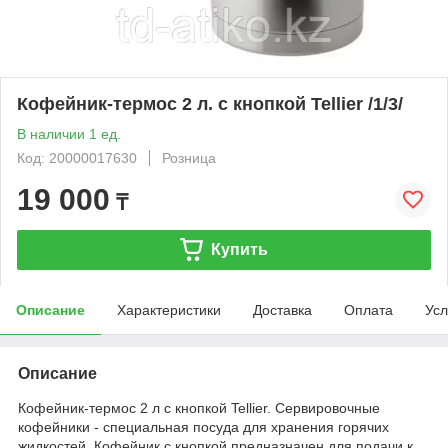
Кофейник-термос 2 л. с кнопкой Tellier /1/3/
В наличии 1 ед.
Код: 20000017630
Розница
19 000
₸
Купить
Описание
Характеристики
Доставка
Оплата
Усл
Описание
Кофейник-термос 2 л с кнопкой Tellier. Сервировочные
кофейники - специальная посуда для хранения горячих
жидкостей. Кофейник с кнопкой предназначен для подачи к