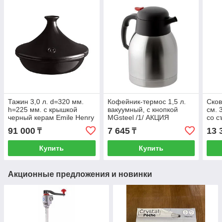
Тажин 3,0 л. d=320 мм.
Кофейник-термос 1,5 л.
Сков
h=225 мм. с крышкой
вакуумный, с кнопкой
см. 
черный керам Emile Henry
MGsteel /1/ АКЦИЯ
со с
/1/
(инд
91 000
7 645
13 
₸
₸
Купить
Купить
Акционные предложения и новинки