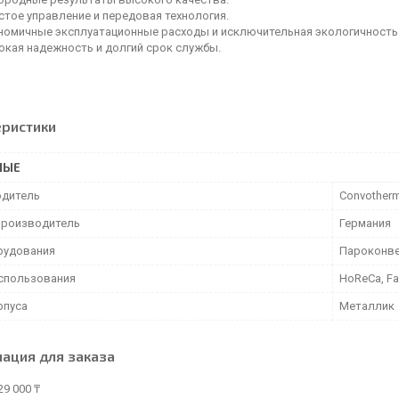
стое управление и передовая технология.
номичные эксплуатационные расходы и исключительная экологичность
окая надежность и долгий срок службы.
еристики
НЫЕ
дитель
Convother
производитель
Германия
рудования
Пароконв
спользования
HoReCa, Fa
рпуса
Металлик
ация для заказа
29 000 ₸