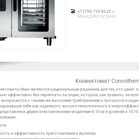
+7 (776) 710-55-22
МЕНЕДЖЕР АСТАНА
Конвектомат Convother
ектоматы Maxx являются рациональным решением для тех, кто ценит к
но эффективно без переплаты за опции, которые, как правило, не исп
выпускаются с такими же высокими требованиями к прочности и надежн
ндовавшая себя как надежного, высокотехнологичного и энергоэффек
редставлена двумя электрическими моделями 6.10 на 6 уровней и 10.10
зования.
сти:
рость и эффективность приготовления и выпечки.
ородные результаты высокого качества.