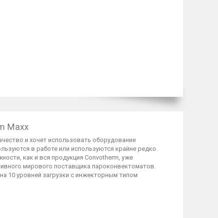
m Maxx
ачество и хочет использовать оборудование
ользуются в работе или используются крайне редко.
ости, как и вся продукция Convotherm, уже
тивного мирового поставщика пароконвектоматов.
 на 10 уровней загрузки с инжекторным типом