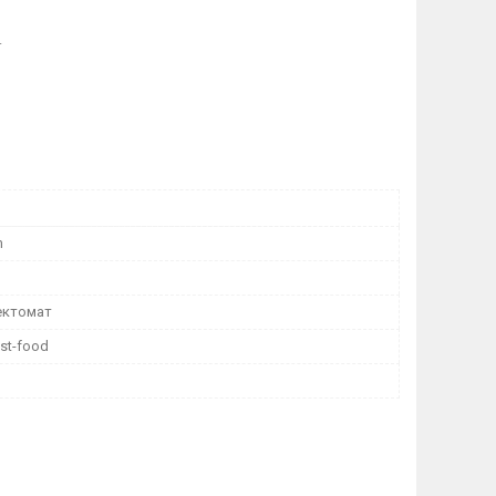
.
m
ектомат
st-food