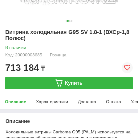
Витрина холодильная G95 SV 1.8-1 (ВХСр-1,8
Полюс)
В наличии
Код: 20000003685
Розница
713 184
₸
Купить
Описание
Характеристики
Доставка
Оплата
Усл
Описание
Холодильные витрины Carboma G95 (PALM) используется на
предприятиях общественного питания и в магазинах с