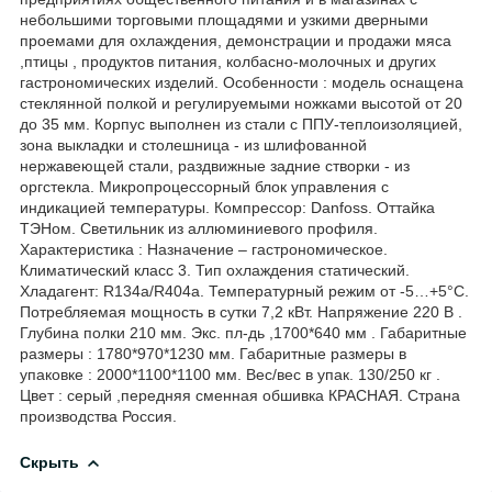
небольшими торговыми площадями и узкими дверными
проемами для охлаждения, демонстрации и продажи мяса
,птицы , продуктов питания, колбасно-молочных и других
гастрономических изделий. Особенности : модель оснащена
стеклянной полкой и регулируемыми ножками высотой от 20
до 35 мм. Корпус выполнен из стали с ППУ-теплоизоляцией,
зона выкладки и столешница - из шлифованной
нержавеющей стали, раздвижные задние створки - из
оргстекла. Микропроцессорный блок управления с
индикацией температуры. Компрессор: Danfoss. Оттайка
ТЭНом. Светильник из аллюминиевого профиля.
Характеристика : Назначение – гастрономическое.
Климатический класс 3. Тип охлаждения статический.
Хладагент: R134a/R404a. Температурный режим от -5…+5°C.
Потребляемая мощность в сутки 7,2 кВт. Напряжение 220 В .
Глубина полки 210 мм. Экс. пл-дь ,1700*640 мм . Габаритные
размеры : 1780*970*1230 мм. Габаритные размеры в
упаковке : 2000*1100*1100 мм. Вес/вес в упак. 130/250 кг .
Цвет : серый ,передняя сменная обшивка КРАСНАЯ. Страна
производства Россия.
Скрыть