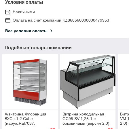
Условия оплаты
Наличными
Оплата на счет компании KZ868560000000479953
Все условия оплаты
Подобные товары компании
Х/витрина Флоренция
Витрина холодильная
Витр
ВХСп-1,2 Cube
GC95 SV 1,25-1 с
VM 1
(наруж.Ral7037,
боковинами (версия 2.0)
2.0)
внутр.Ral9003)
(9006-9005)