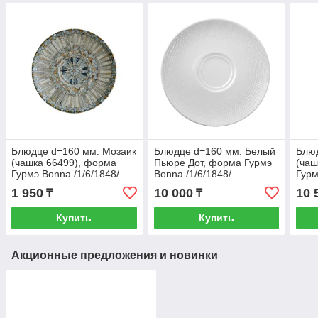
Блюдце d=160 мм. Мозаик
Блюдце d=160 мм. Белый
Блюд
(чашка 66499), форма
Пьюре Дот, форма Гурмэ
(чаш
Гурмэ Bonna /1/6/1848/
Bonna /1/6/1848/
Гурм
1 950
10 000
10 
₸
₸
Купить
Купить
Акционные предложения и новинки