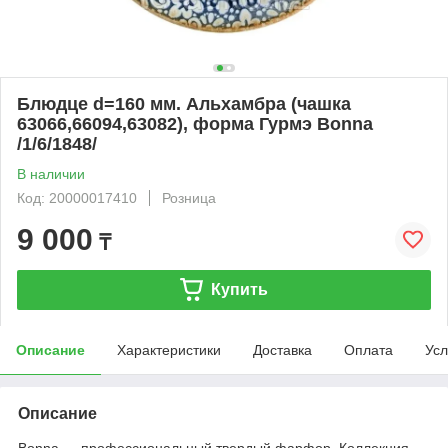
Блюдце d=160 мм. Альхамбра (чашка
63066,66094,63082), форма Гурмэ Bonna
/1/6/1848/
В наличии
Код: 20000017410
Розница
9 000
₸
Купить
Описание
Характеристики
Доставка
Оплата
Усл
Описание
Bonna — профессиональный твердый фарфор. Коллекция