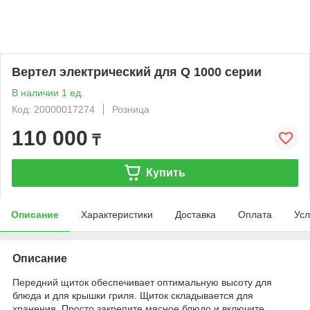
Вертел электрический для Q 1000 серии
В наличии 1 ед.
Код: 20000017274
Розница
110 000
₸
Купить
Описание
Характеристики
Доставка
Оплата
Усл
Описание
Передний щиток обеспечивает оптимальную высоту для
блюда и для крышки гриля. Щиток складывается для
хранения. Просто закрепите мясное блюдо и включите