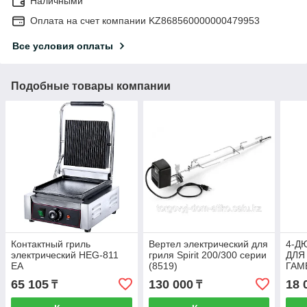
Наличными
Оплата на счет компании KZ868560000000479953
Все условия оплаты
Подобные товары компании
Контактный гриль
Вертел электрический для
4-Д
электрический HEG-811
гриля Spirit 200/300 серии
ДЛЯ
EA
(8519)
ГАМ
100
65 105
130 000
18 
₸
₸
ПОК
УГЛ