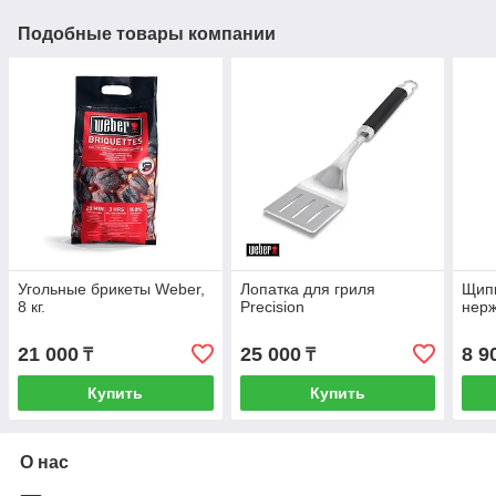
Подобные товары компании
Угольные брикеты Weber,
Лопатка для гриля
Щипц
8 кг.
Precision
нерж
21 000
25 000
8 9
₸
₸
Купить
Купить
О нас