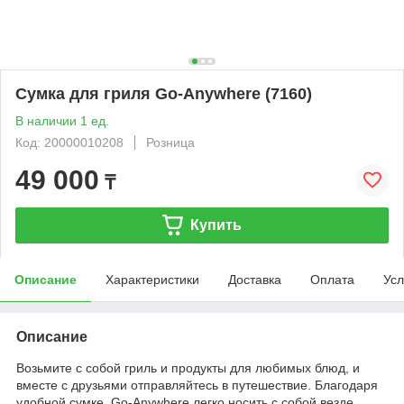
Сумка для гриля Go-Anywhere (7160)
В наличии 1 ед.
Код: 20000010208
Розница
49 000
₸
Купить
Описание
Характеристики
Доставка
Оплата
Усл
Описание
Возьмите с собой гриль и продукты для любимых блюд, и
вместе с друзьями отправляйтесь в путешествие. Благодаря
удобной сумке, Go-Anywhere легко носить с собой везде.