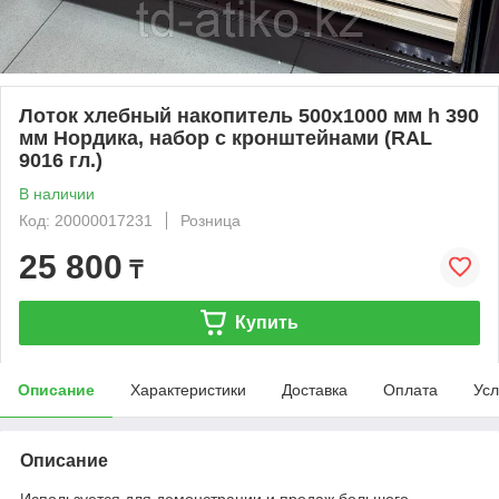
Лоток хлебный накопитель 500х1000 мм h 390
мм Нордика, набор с кронштейнами (RAL
9016 гл.)
В наличии
Код: 20000017231
Розница
25 800
₸
Купить
Описание
Характеристики
Доставка
Оплата
Усл
Описание
Используется для демонстрации и продаж большого