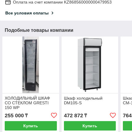
Оплата на счет компании KZ868560000000479953
Все условия оплаты
Подобные товары компании
ХОЛОДИЛЬНЫЙ ШКАФ
Шкаф холодильный
Шка
СО СТЕКЛОМ GRESTI
DМ105-S
СМ-
150 WP
255 000
472 872
764
₸
₸
Купить
Купить