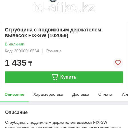
Струбцина с подвижным держателем
вывесок FIX-SW (102059)
В наличии
Код: 20000016564
Розница
1 435
₸
Купить
Описание
Характеристики
Доставка
Оплата
Усл
Описание
Струбцина с подвижным держателем вывесок FIX-SW
предназначена для установки информационных материалов