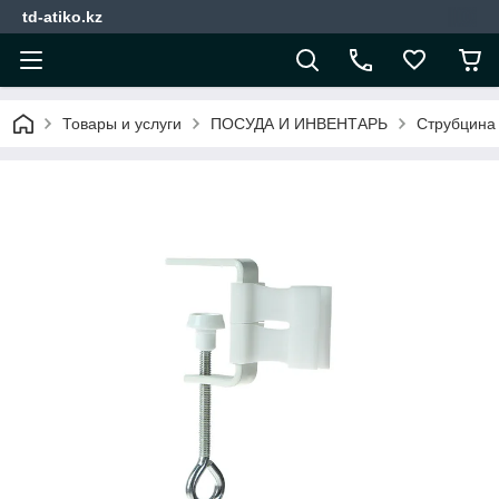
td-atiko.kz
Товары и услуги
ПОСУДА И ИНВЕНТАРЬ
Струбцина