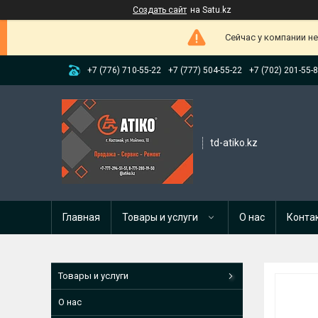
Создать сайт
на Satu.kz
Сейчас у компании н
+7 (776) 710-55-22
+7 (777) 504-55-22
+7 (702) 201-55-
td-atiko.kz
Главная
Товары и услуги
О нас
Конта
Товары и услуги
О нас