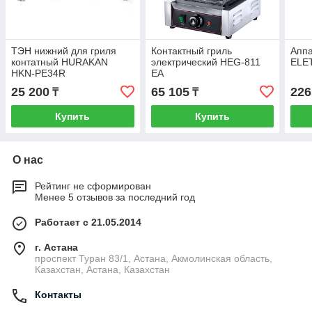
ТЭН нижний для гриля
Контактный гриль
Апп
контатный HURAKAN
электрический HEG-811
ELE
HKN-PE34R
EA
25 200
65 105
226
₸
₸
Купить
Купить
О нас
Рейтинг не сформирован
Менее 5 отзывов за последний год
Работает с 21.05.2014
г. Астана
проспект Туран 83/1, Астана, Акмолинская область,
Казахстан, Астана, Казахстан
Контакты