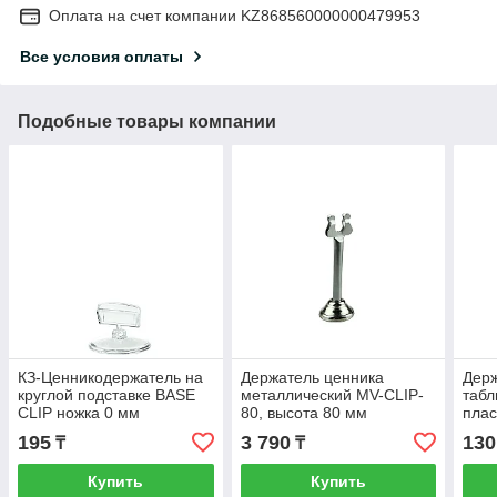
Оплата на счет компании KZ868560000000479953
Все условия оплаты
Подобные товары компании
КЗ-Ценникодержатель на
Держатель ценника
Держ
круглой подставке BASE
металлический MV-CLIP-
табл
CLIP ножка 0 мм
80, высота 80 мм
плас
(202042_Kz)
195
3 790
130
₸
₸
Купить
Купить