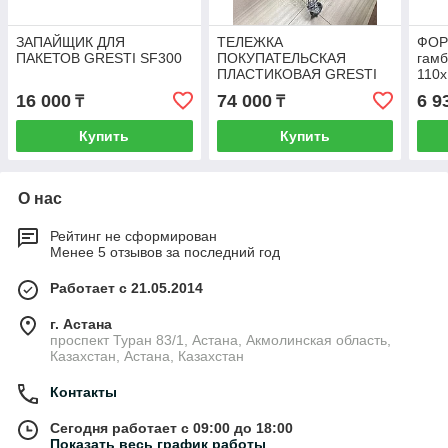
ЗАПАЙЩИК ДЛЯ
ТЕЛЕЖКА
ФОР
ПАКЕТОВ GRESTI SF300
ПОКУПАТЕЛЬСКАЯ
гамб
ПЛАСТИКОВАЯ GRESTI
110х
AZIA 100 Л., ДЛЯ
Котл
16 000
74 000
6 9
₸
₸
ПРЕДПРИЯТИЙ
ТОРГОВЛИ
Купить
Купить
О нас
Рейтинг не сформирован
Менее 5 отзывов за последний год
Работает с 21.05.2014
г. Астана
проспект Туран 83/1, Астана, Акмолинская область,
Казахстан, Астана, Казахстан
Контакты
Сегодня работает с 09:00 до 18:00
Показать весь график работы