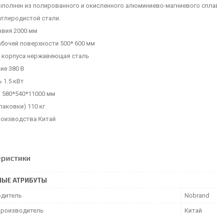
ыполнен из полированного и окисленного алюминиево-магниевого спла
 углеродистой стали.
звия 2000 мм
бочей поверхности 500* 600 мм
 корпуса нержавеющая сталь
ие 380 В
 1.5 кВт
 580*540*11000 мм
упаковки) 110 кг
роизводства Китай
еристики
НЫЕ АТРИБУТЫ
дитель
Nobrand
производитель
Китай