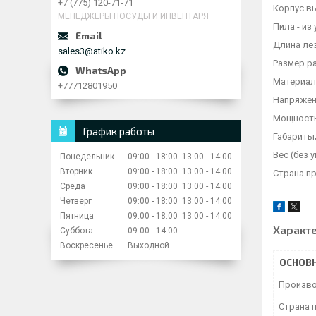
+7 (775) 120-71-71
Корпус в
МЕНЕДЖЕРЫ ПОСУДЫ И ИНВЕНТАРЯ
Пила - из
Длина ле
sales3@atiko.kz
Размер ра
Материал
+77712801950
Напряжен
Мощность
График работы
Габариты;
Вес (без 
Понедельник
09:00
18:00
13:00
14:00
Вторник
09:00
18:00
13:00
14:00
Страна п
Среда
09:00
18:00
13:00
14:00
Четверг
09:00
18:00
13:00
14:00
Пятница
09:00
18:00
13:00
14:00
Характ
Суббота
09:00
14:00
Воскресенье
Выходной
ОСНОВ
Произво
Страна 