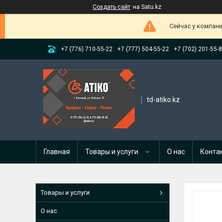
Создать сайт
на Satu.kz
Сейчас у компани
+7 (776) 710-55-22
+7 (777) 504-55-22
+7 (702) 201-55-
td-atiko.kz
Главная
Товары и услуги
О нас
Конта
Товары и услуги
О нас