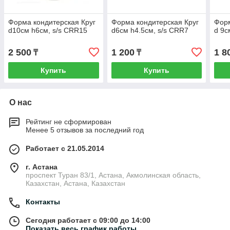
Форма кондитерская Круг
Форма кондитерская Круг
Форм
d10см h6см, s/s CRR15
d6см h4.5см, s/s CRR7
d 9с
2 500
1 200
1 8
₸
₸
Купить
Купить
О нас
Рейтинг не сформирован
Менее 5 отзывов за последний год
Работает с 21.05.2014
г. Астана
проспект Туран 83/1, Астана, Акмолинская область,
Казахстан, Астана, Казахстан
Контакты
Сегодня работает с 09:00 до 14:00
Показать весь график работы