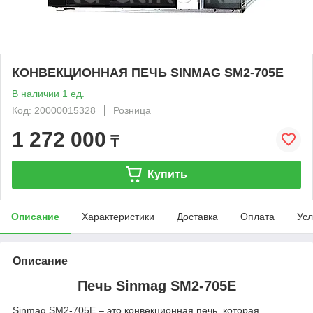
КОНВЕКЦИОННАЯ ПЕЧЬ SINMAG SM2-705E
В наличии 1 ед.
Код: 20000015328
Розница
1 272 000
₸
Купить
Описание
Характеристики
Доставка
Оплата
Усл
Описание
Печь Sinmag SM2-705E
Sinmag SM2-705E – это конвекционная печь, которая