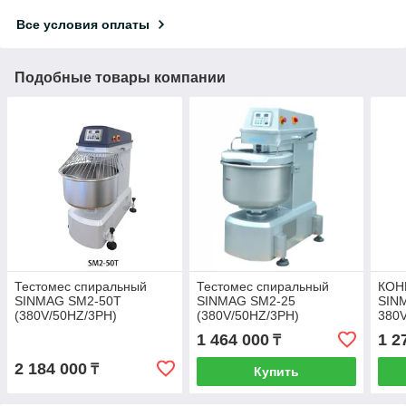
Все условия оплаты
Подобные товары компании
Тестомес спиральный
Тестомес спиральный
КОН
SINMAG SM2-50T
SINMAG SM2-25
SIN
(380V/50HZ/3PH)
(380V/50HZ/3PH)
380V
ATK
1 464 000
1 2
₸
2 184 000
₸
Купить