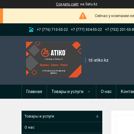
Создать сайт
на Satu.kz
Сейчас у компании н
+7 (776) 710-55-22
+7 (777) 504-55-22
+7 (702) 201-55-
td-atiko.kz
Главная
Товары и услуги
О нас
Конта
Товары и услуги
О нас