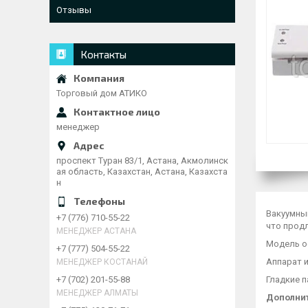
Отзывы
Контакты
Торговый дом АТИКО
менеджер
проспект Туран 83/1, Астана, Акмолинск
ая область, Казахстан, Астана, Казахста
н
Вакуумны
+7 (776) 710-55-22
что продл
МЕНЕДЖЕР АСТАНА
Модель о
+7 (777) 504-55-22
Аппарат и
МЕНЕДЖЕР КОСТАНАЙ
Гладкие п
+7 (702) 201-55-88
МЕНЕДЖЕР АЛМАТЫ
Дополнит