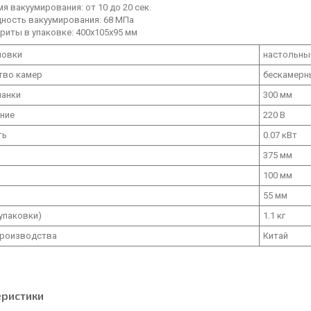
я вакуумирования: от 10 до 20 сек.
ность вакуумирования: 68 МПа
риты в упаковке: 400х105х95 мм
новки
настольны
тво камер
бескамерн
ланки
300 мм
ние
220 В
ть
0.07 кВт
375 мм
100 мм
55 мм
 упаковки)
1.1 кг
производства
Китай
еристики