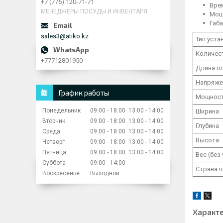
+7 (775) 120-71-71
Врем
МЕНЕДЖЕРЫ ПОСУДЫ И ИНВЕНТАРЯ
Мощ
Габа
sales3@atiko.kz
Тип уста
Количес
+77712801950
Длина п
Напряже
График работы
Мощнос
Понедельник
09:00
18:00
13:00
14:00
Ширина
Вторник
09:00
18:00
13:00
14:00
Глубина
Среда
09:00
18:00
13:00
14:00
Высота
Четверг
09:00
18:00
13:00
14:00
Пятница
09:00
18:00
13:00
14:00
Вес (без
Суббота
09:00
14:00
Страна 
Воскресенье
Выходной
Характ