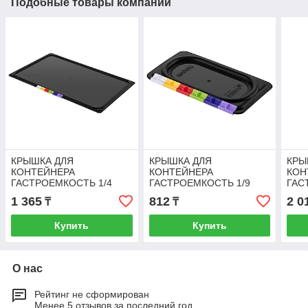
Подобные товары компании
КРЫШКА ДЛЯ
КРЫШКА ДЛЯ
КРЫ
КОНТЕЙНЕРА
КОНТЕЙНЕРА
КОН
ГАСТРОЕМКОСТЬ 1/4
ГАСТРОЕМКОСТЬ 1/9
ГАС
(черная), код ТН ВЭД
(черная), код ТН ВЭД
(чер
1 365
812
2 0
₸
₸
3923509000
3923509000
392
Купить
Купить
О нас
Рейтинг не сформирован
Менее 5 отзывов за последний год