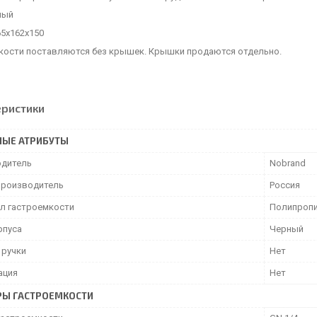
ный
65х162х150
кости поставляются без крышек. Крышки продаются отдельно.
еристики
НЫЕ АТРИБУТЫ
дитель
Nobrand
производитель
Россия
л гастроемкости
Полипроп
рпуса
Черный
 ручки
Нет
ация
Нет
РЫ ГАСТРОЕМКОСТИ