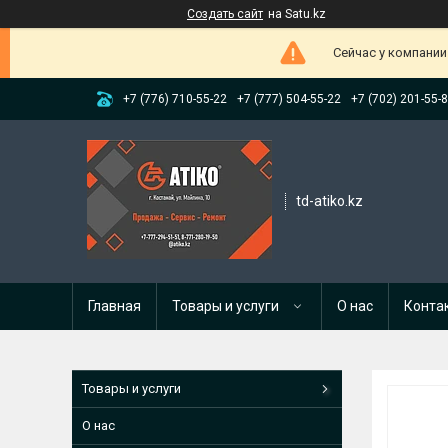
Создать сайт
на Satu.kz
Сейчас у компании
+7 (776) 710-55-22
+7 (777) 504-55-22
+7 (702) 201-55-
td-atiko.kz
Главная
Товары и услуги
О нас
Конта
Товары и услуги
О нас