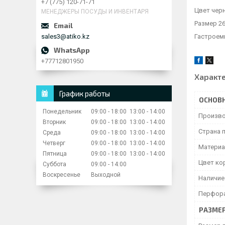
+7 (775) 120-71-71
Цвет чер
МЕНЕДЖЕРЫ ПОСУДЫ И ИНВЕНТАРЯ
Размер 2
sales3@atiko.kz
Гастроем
+77712801950
Характ
График работы
ОСНОВ
Понедельник
09:00
18:00
13:00
14:00
Произво
Вторник
09:00
18:00
13:00
14:00
Страна 
Среда
09:00
18:00
13:00
14:00
Четверг
09:00
18:00
13:00
14:00
Материа
Пятница
09:00
18:00
13:00
14:00
Цвет ко
Суббота
09:00
14:00
Воскресенье
Выходной
Наличие
Перфор
РАЗМЕ