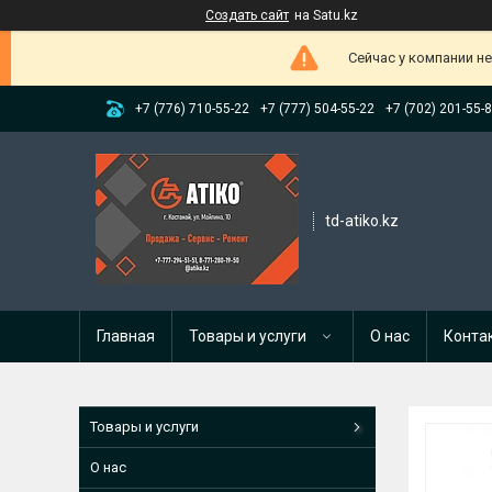
Создать сайт
на Satu.kz
Сейчас у компании н
+7 (776) 710-55-22
+7 (777) 504-55-22
+7 (702) 201-55-
td-atiko.kz
Главная
Товары и услуги
О нас
Конта
Товары и услуги
О нас