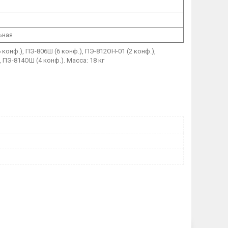
ьная
 конф.), ПЭ-806Ш (6 конф.), ПЭ-812ОН-01 (2 конф.),
 ПЭ-814ОШ (4 конф.). Масса: 18 кг