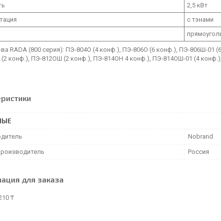
ть
2,5 кВт
тация
с тэнами
прямоугол
ва RADA (800 серия): ПЭ-804О (4 конф.), ПЭ-806О (6 конф.), ПЭ-806Ш-01 (6
(2 конф.), ПЭ-812ОШ (2 конф.), ПЭ-814ОН 4 конф.), ПЭ-814ОШ-01 (4 конф.),
еристики
НЫЕ
дитель
Nobrand
производитель
Россия
ация для заказа
210 ₸