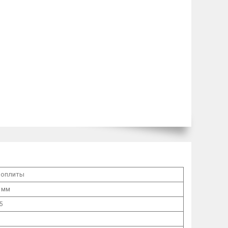
роплиты
 мм
5