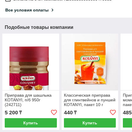
Все условия оплаты
Подобные товары компании
Приправа для шашлыка
Классическая приправа
Прип
KOTANYI, п/б 950г
для глинтвейнов и пуншей
мом
(242711)
KOTANYI, пакет 10 г
паке
(104111)
5 200
440
485
₸
₸
Купить
Купить