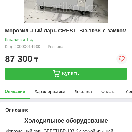
Морозильный ларь GRESTI BD-103K с замком
В наличии 1 ед.
Код: 20000014960
Розница
87 300
₸
Купить
Описание
Характеристики
Доставка
Оплата
Усл
Описание
Холодильное оборудование
Морозильный ларь GRESTI BD-103 K с глухой крышкой