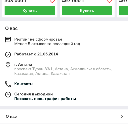
303 000
497 000
497
₸
₸
Купить
Купить
О нас
Рейтинг не сформирован
Менее 5 отзывов за последний год
Работает с 21.05.2014
г. Астана
проспект Туран 83/1, Астана, Акмолинская область,
Казахстан, Астана, Казахстан
Контакты
Сегодня выходной
Показать весь график работы
О нас