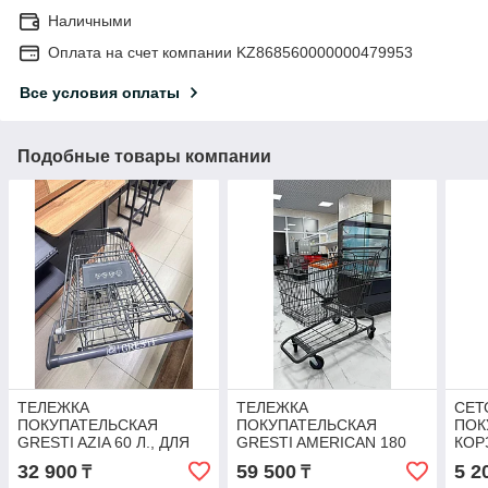
Наличными
Оплата на счет компании KZ868560000000479953
Все условия оплаты
Подобные товары компании
ТЕЛЕЖКА
ТЕЛЕЖКА
СЕТ
ПОКУПАТЕЛЬСКАЯ
ПОКУПАТЕЛЬСКАЯ
ПОК
GRESTI AZIA 60 Л., ДЛЯ
GRESTI AMERICAN 180
КОР
ПРЕДПРИЯТИЙ
Л., ДЛЯ ПРЕДПРИЯТИЙ
ПРЕ
32 900
59 500
5 2
₸
₸
ТОРГОВЛИ
ТОРГОВЛИ
ТОР