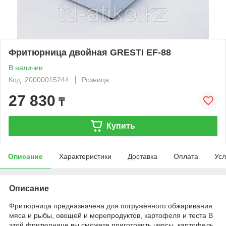
Фритюрница двойная GRESTI ЕF-88
В наличии
Код: 20000015244
Розница
27 830
₸
Купить
Описание
Характеристики
Доставка
Оплата
Усл
Описание
Фритюрница предназначена для погружённого обжаривания
мяса и рыбы, овощей и морепродуктов, картофеля и теста В
этой фритюрнице вы сможете приготовить чипсы, картофель