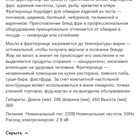
фри, куриные наггетсы, суши, рыбу, креветки в кляре.
Фритюрница подойдет для обжарки изделий из теста —
пончиков, шариков, беляшей, чебуреков, пельменей и
вареников. Приготовление блюд фри в профессиональном
оборудовании принципиально отличается от обжарки в
посуде — сковороде или сотейнике.
Масло в фритюрнице нагревается до температуры жарки —
оптимальной, чтобы получить вкусное и полезное блюдо.
Жир не кипит, а значит не происходит его окисление и не
выделяются продукты сгорания — канцерогены, негативно
влияющие на здоровье человека. Фритюрница —
незаменимый помощник на кухне ресторана, пивного паба,
суши-бара, фастфуда. За счет компактной настольной
конструкции может использоваться в мини-пекарнях, точках
уличной торговли, фуд-кортах и на выездном обслуживании.
Габариты: Длина (мм): 285 Ширина (мм): 450 Высота (мм):
360
Питание: Номинальный ток: 220В Номинальная частота: 50Hz
Расход электроэнергии: 2.8 кВ
Скрыть