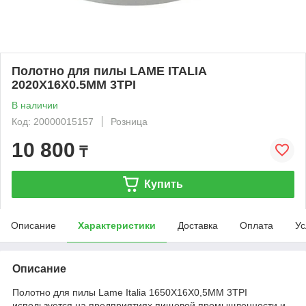
Полотно для пилы LAME ITALIA
2020Х16X0.5MM 3TPI
В наличии
Код: 20000015157
Розница
10 800
₸
Купить
Описание
Характеристики
Доставка
Оплата
Ус
Описание
Полотно для пилы Lame Italia 1650X16X0,5MM 3TPI
используется на предприятиях пищевой промышленности и