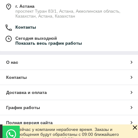
г. Астана
проспект Туран 83/1, Астана, Акмолинская область,
Казахстан, Астана, Казахстан
Контакты
Сегодня выходной
Показать весь график работы
О нас
Контакты
Доставка и оплата
График работы
Полная версия сайта
Сейчас у компании нерабочее время. Заказы и
сообщения будут обработаны с 09:00 ближайшего
Сайт создан на маркетплейсе
Satu.kz