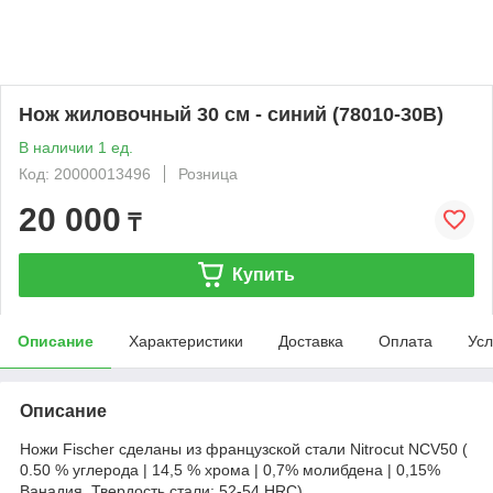
Нож жиловочный 30 см - синий (78010-30B)
В наличии 1 ед.
Код: 20000013496
Розница
20 000
₸
Купить
Описание
Характеристики
Доставка
Оплата
Усл
Описание
Ножи Fischer сделаны из французской стали Nitrocut NCV50 (
0.50 % углерода | 14,5 % хрома | 0,7% молибдена | 0,15%
Ванадия. Твердость стали: 52-54 HRC)