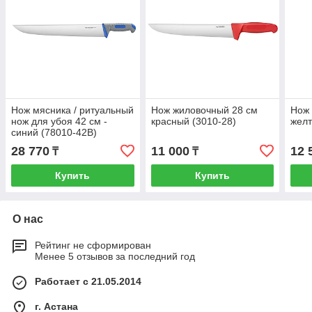
Нож мясника / ритуальный
Нож жиловочный 28 см
Нож 
нож для убоя 42 см -
красный (3010-28)
желт
синий (78010-42B)
28 770
11 000
12 
₸
₸
Купить
Купить
О нас
Рейтинг не сформирован
Менее 5 отзывов за последний год
Работает с 21.05.2014
г. Астана