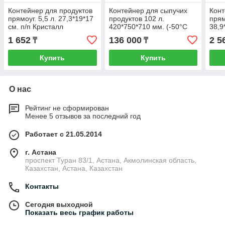
Контейнер для продуктов
Контейнер для сыпучих
Конт
прямоуг. 5,5 л. 27,3*19*17
продуктов 102 л.
прям
см. п/п Кристалл
420*750*710 мм. (-50°C
38,9
1М5Г2О1
/+80°C) п/э на колесах,
Крис
1 652
136 000
2 5
₸
₸
белый /1/2/
Купить
Купить
О нас
Рейтинг не сформирован
Менее 5 отзывов за последний год
Работает с 21.05.2014
г. Астана
проспект Туран 83/1, Астана, Акмолинская область,
Казахстан, Астана, Казахстан
Контакты
Сегодня выходной
Показать весь график работы