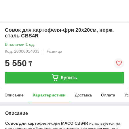
Совок для картофеля-фри 20х20см, нерж.
сталь CBS4R
В наличии 1 ед.
Код: 20000014033
Розница
5 550
₸
Купить
Описание
Характеристики
Доставка
Оплата
Ус
Описание
Совок для картофеля-фри MACO CBS4R
используется на
предприятиях общественного питания для зачерпывания и