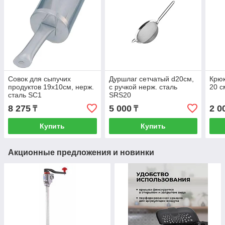
Совок для сыпучих
Дуршлаг сетчатый d20см,
Крюк
продуктов 19х10см, нерж.
с ручкой нерж. сталь
20 с
сталь SC1
SRS20
8 275
5 000
2 0
₸
₸
Купить
Купить
Акционные предложения и новинки