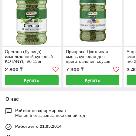
Орегано (Душица)
Приправа Цветочная
Ага
измельченный сушеный
смесь сушеная для
смес
KOTANYI, п/б 135г
приготовления соусов
п/б 
(245311)
KOTANYI, п/б 62 г
2 800
7 300
3 4
₸
₸
(253311)
Купить
Купить
О нас
Рейтинг не сформирован
Менее 5 отзывов за последний год
Работает с 21.05.2014