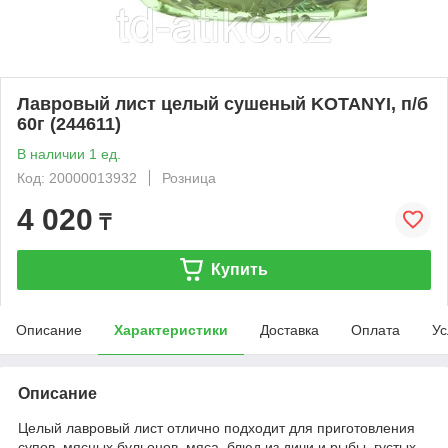
Лавровый лист целый сушеный KOTANYI, п/б
60г (244611)
В наличии 1 ед.
Код: 20000013932
Розница
4 020
₸
Купить
Описание
Характеристики
Доставка
Оплата
Ус
Описание
Целый лавровый лист отлично подходит для приготовления
супов, мясных бульонов, мяса, блюд из дичи и рыбы, густых