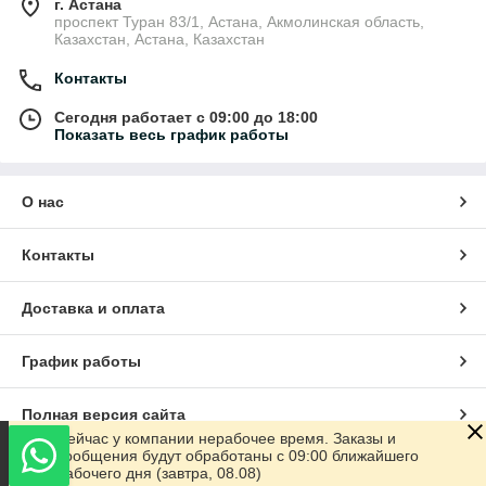
г. Астана
проспект Туран 83/1, Астана, Акмолинская область,
Казахстан, Астана, Казахстан
Контакты
Сегодня работает с 09:00 до 18:00
Показать весь график работы
О нас
Контакты
Доставка и оплата
График работы
Полная версия сайта
Сейчас у компании нерабочее время. Заказы и
сообщения будут обработаны с 09:00 ближайшего
Сайт создан на маркетплейсе
Satu.kz
рабочего дня (завтра, 08.08)