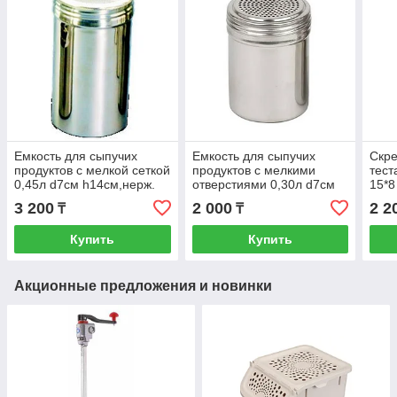
Емкость для сыпучих
Емкость для сыпучих
Скре
продуктов с мелкой сеткой
продуктов с мелкими
тест
0,45л d7см h14см,нерж.
отверстиями 0,30л d7см
15*8
сталь DRG15M
h9см,нерж. сталь DRG10
ручк
3 200
2 000
2 2
₸
₸
Купить
Купить
Акционные предложения и новинки