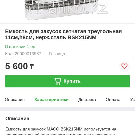
Емкость для закусок сетчатая треугольная
11см,h8см, нерж.сталь BSK215NM
В наличии 1 ед.
Код: 20000013987
Розница
5 600
₸
Купить
Описание
Характеристики
Доставка
Оплата
Ус
Описание
Емкость для закусок MACO BSK215NM используется на
предприятиях общественного питания для сервировки