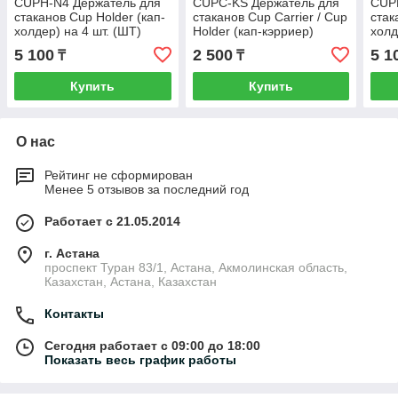
CUPH-N4 Держатель для
CUPC-KS Держатель для
CUP
стаканов Cup Holder (кап-
стаканов Cup Carrier / Cup
стак
холдер) на 4 шт. (ШТ)
Holder (кап-кэрриер)
холд
(ТУБА 50 ШТ)
130
5 100
2 500
5 1
₸
₸
Купить
Купить
О нас
Рейтинг не сформирован
Менее 5 отзывов за последний год
Работает с 21.05.2014
г. Астана
проспект Туран 83/1, Астана, Акмолинская область,
Казахстан, Астана, Казахстан
Контакты
Сегодня работает с 09:00 до 18:00
Показать весь график работы