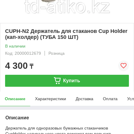
CUPH-N2 Держатель для стаканов Cup Holder
(кап-холдер) (ТУБА 150 ШТ)
В наличии
Код: 20000012679
Розница
4 300
₸
Купить
Описание
Характеристики
Доставка
Оплата
Усл
Описание
Держатель для одноразовых бумажных стаканчиков
CupHolder натурального цвета поможет вам повысить