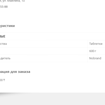
й, ул. Майлина, 10
-55-88
еристики
НЫЕ
дства
Таблетки
600 г
дитель
Nobrand
ация для заказа
00 ₸