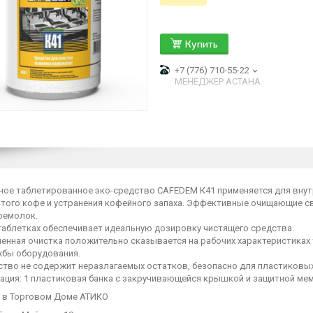
Купить
+7 (776) 710-55-22
МЕНЕДЖЕР АСТАНА
ное таблетированное эко-средство CAFEDEM К41 применяется для вну
того кофе и устранения кофейного запаха. Эффективные очищающие с
фемолок.
таблетках обеспечивает идеальную дозировку чистящего средства.
енная очистка положительно сказывается на рабочих характеристиках 
жбы оборудования.
ство не содержит неразлагаемых остатков, безопасно для пластиковых 
ация: 1 пластиковая банка с закручивающейся крышкой и защитной мем
и в Торговом Доме АТИКО