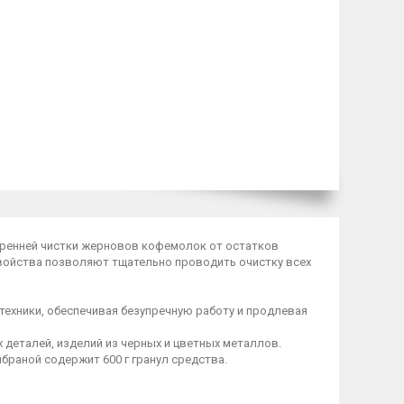
тренней чистки жерновов кофемолок от остатков
войства позволяют тщательно проводить очистку всех
техники, обеспечивая безупречную работу и продлевая
деталей, изделий из черных и цветных металлов.
браной содержит 600 г гранул средства.