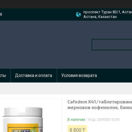
проспект Туран 83/1, Аста
88
Астана, Казахстан
кты
Доставка и оплата
Условия возврата
Cafedem K41/таблетированн
жерновов кофемолок, банка
В наличии
Код:
20000013245
8 800 ₸