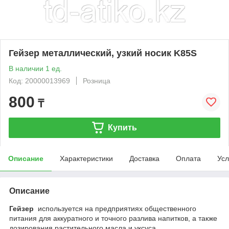
Гейзер металлический, узкий носик K85S
В наличии 1 ед.
Код: 20000013969
Розница
800
₸
Купить
Описание
Характеристики
Доставка
Оплата
Усл
Описание
Гейзер
используется на предприятиях общественного
питания для аккуратного и точного разлива напитков, а также
дозирования растительного масла и уксуса.