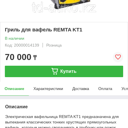
Гриль для вафель REMTA KT1
В наличии
Код: 20000014139
Розница
70 000
₸
Купить
Описание
Характеристики
Доставка
Оплата
Усл
Описание
Электрическая вафельница REMTA KT1 предназначена для
выпекания классических тонких хрустящих прямоугольных
вафель, которые можно сворачивать в трубочку или рожок.