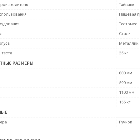
производитель
Тайвань
спользования
Пищевая п
рудования
Тестомес
ал
Сталь
рпуса
Металлик
 теста
25 кг
ИТНЫЕ РАЗМЕРЫ
880 мм
590 мм
1100 мм
155 кг
НЫЕ
сера
Ручной
ация для заказа