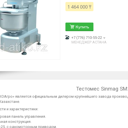
1 464 000 ₸
Купить
+7 (776) 710-55-22
МЕНЕДЖЕР АСТАНА
Тестомес Sinmag SM
КОАгро» является официальным дилером крупнейшего завода производ
Казахстане.
ти и характеристики:
ровая панель управления.
чная конструкция.
-25, с одномоторным приводом.