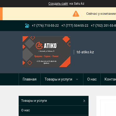
Создать сайт
на Satu.kz
Сейчас у компании
+7 (776) 710-55-22
+7 (777) 504-55-22
+7 (702) 201-55-
td-atiko.kz
Главная
Товары и услуги
О нас
Конта
Товары и услуги
О нас