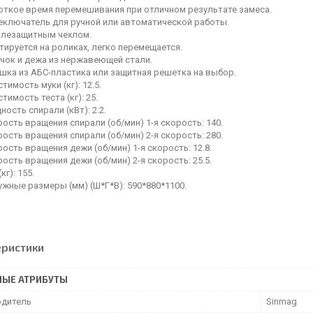
откое время перемешивания при отличном результате замеса.
еключатель для ручной или автоматической работы.
ылезащитным чехлом.
ируется на роликах, легко перемещается.
чок и дежа из нержавеющей стали.
шка из АБС-пластика или защитная решетка на выбор.
тимость муки (кг): 12.5.
тимость теста (кг): 25.
ость спирали (кВт): 2.2.
ость вращения спирали (об/мин) 1-я скорость: 140.
ость вращения спирали (об/мин) 2-я скорость: 280.
ость вращения дежи (об/мин) 1-я скорость: 12.8.
ость вращения дежи (об/мин) 2-я скорость: 25.5.
(кг): 155.
жные размеры (мм) (Ш*Г*В): 590*880*1100.
еристики
НЫЕ АТРИБУТЫ
дитель
Sinmag