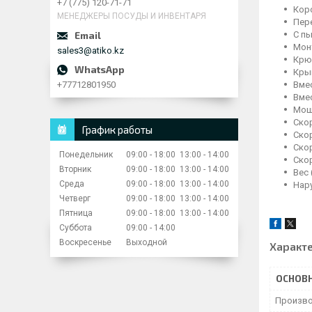
+7 (775) 120-71-71
Кор
МЕНЕДЖЕРЫ ПОСУДЫ И ИНВЕНТАРЯ
Пер
С п
Монт
sales3@atiko.kz
Крю
Кры
+77712801950
Вмес
Вмес
Мощн
Скор
График работы
Скор
Скор
Понедельник
09:00
18:00
13:00
14:00
Скор
Вторник
09:00
18:00
13:00
14:00
Вес 
Среда
09:00
18:00
13:00
14:00
Нару
Четверг
09:00
18:00
13:00
14:00
Пятница
09:00
18:00
13:00
14:00
Суббота
09:00
14:00
Воскресенье
Выходной
Характ
ОСНОВ
Произво