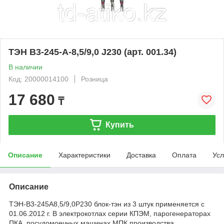
ТЭН В3-245-А-8,5/9,0 J230 (арт. 001.34)
В наличии
Код: 20000014100
Розница
17 680
₸
Купить
Описание
Характеристики
Доставка
Оплата
Усл
Описание
ТЭН-В3-245А8,5/9,0Р230 блок-тэн из 3 штук применяется с
01.06.2012 г. В электрокотлах серии КПЭМ, парогенераторах
ПКА, посудомоечных машинах МПК производства