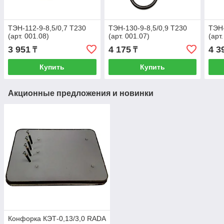
ТЭН-112-9-8,5/0,7 Т230
ТЭН-130-9-8,5/0,9 Т230
ТЭН-
(арт. 001.08)
(арт. 001.07)
(арт
3 951
4 175
4 3
₸
₸
Купить
Купить
Акционные предложения и новинки
Конфорка КЭТ-0,13/3,0 RADA