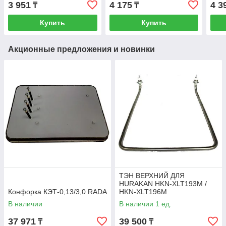
3 951
4 175
4 3
₸
₸
Купить
Купить
Акционные предложения и новинки
ТЭН ВЕРХНИЙ ДЛЯ
HURAKAN HKN-XLT193M /
Конфорка КЭТ-0,13/3,0 RADA
HKN-XLT196M
В наличии
В наличии 1 ед.
37 971
39 500
₸
₸