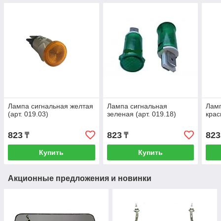
Лампа сигнальная желтая
Лампа сигнальная
Ламп
(арт. 019.03)
зеленая (арт. 019.18)
крас
823
823
823
₸
₸
Купить
Купить
Акционные предложения и новинки