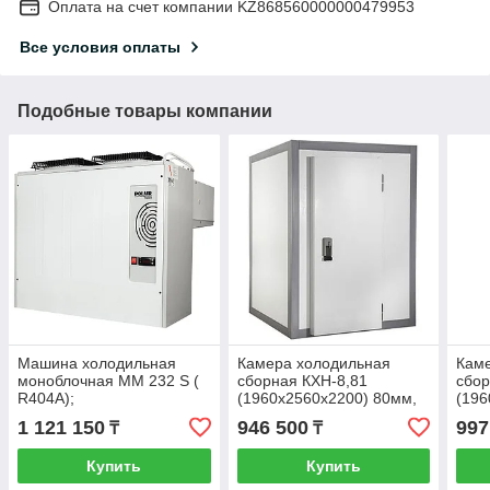
Оплата на счет компании KZ868560000000479953
Все условия оплаты
Подобные товары компании
Машина холодильная
Камера холодильная
Кам
моноблочная ММ 232 S (
сборная КХН-8,81
сбор
R404A);
(1960х2560х2200) 80мм,
(196
без моноблока
без 
1 121 150
946 500
997
₸
₸
Купить
Купить