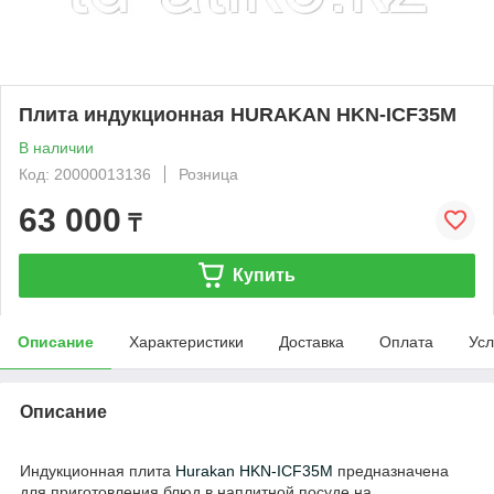
Плита индукционная HURAKAN HKN-ICF35M
В наличии
Код: 20000013136
Розница
63 000
₸
Купить
Описание
Характеристики
Доставка
Оплата
Усл
Описание
Индукционная плита
Hurakan HKN-ICF35M
предназначена
для приготовления блюд в наплитной посуде на