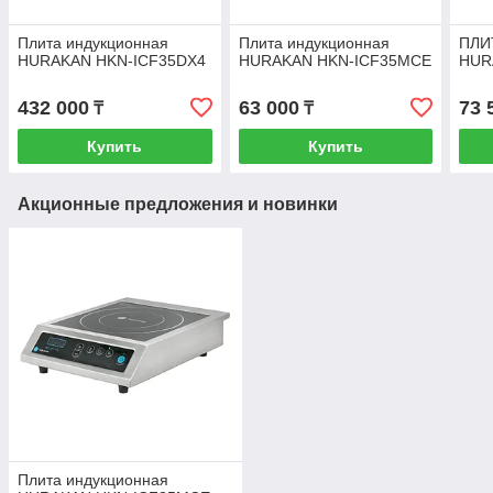
Плита индукционная
Плита индукционная
ПЛИ
HURAKAN HKN-ICF35DX4
HURAKAN HKN-ICF35MCE
HUR
432 000
63 000
73 
₸
₸
Купить
Купить
Акционные предложения и новинки
Плита индукционная