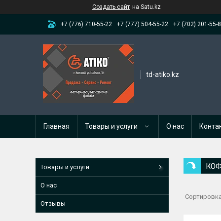
Создать сайт
на Satu.kz
+7 (776) 710-55-22
+7 (777) 504-55-22
+7 (702) 201-55-
td-atiko.kz
Главная
Товары и услуги
О нас
Конта
КО
Товары и услуги
О нас
Отзывы