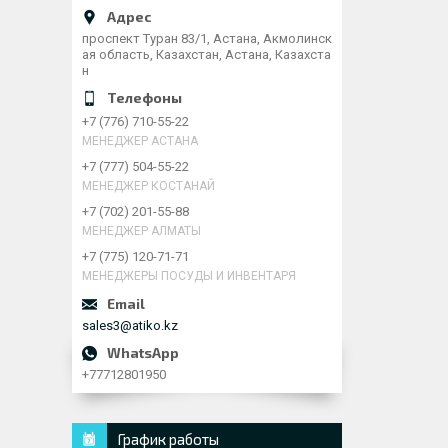
проспект Туран 83/1, Астана, Акмолинск
ая область, Казахстан, Астана, Казахста
н
+7 (776) 710-55-22
МЕНЕДЖЕР АСТАНА
+7 (777) 504-55-22
МЕНЕДЖЕР КОСТАНАЙ
+7 (702) 201-55-88
МЕНЕДЖЕР АЛМАТЫ
+7 (775) 120-71-71
МЕНЕДЖЕРЫ ПОСУДЫ И ИНВЕНТАРЯ
sales3@atiko.kz
+77712801950
График работы