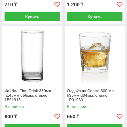
710
1 200
₸
₸
Купить
Купить
Хайбол Fine Drink 380мл
Олд Фэшн Centra 300 мл
h145мм d66мм, стекло
h95мм d84мм, стекло
1B01913
1P01960
В наличии
В наличии
600
650
₸
₸