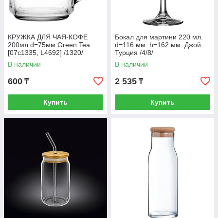
КРУЖКА ДЛЯ ЧАЯ-КОФЕ
Бокал для мартини 220 мл.
200мл d=75мм Green Tea
d=116 мм. h=162 мм. Джой
[07с1335, L4692] /1320/
Турция /4/8/
В наличии
В наличии
600
2 535
₸
₸
Купить
Купить