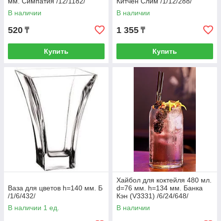
мм. Симпатия /12/1182/
Китчен Слим /1/12/288/
АКЦИЯ
В наличии
В наличии
520
1 355
₸
₸
Купить
Купить
Хайбол для коктейля 480 мл.
Ваза для цветов h=140 мм. Б
d=76 мм. h=134 мм. Банка
/1/6/432/
Кэн (V3331) /6/24/648/
АКЦИЯ
В наличии 1 ед.
В наличии