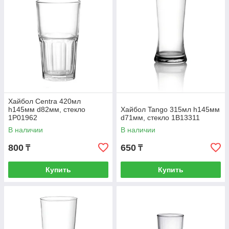
Хайбол Centra 420мл
h145мм d82мм, стекло
Хайбол Tango 315мл h145мм
1P01962
d71мм, стекло 1B13311
В наличии
В наличии
800
650
₸
₸
Купить
Купить