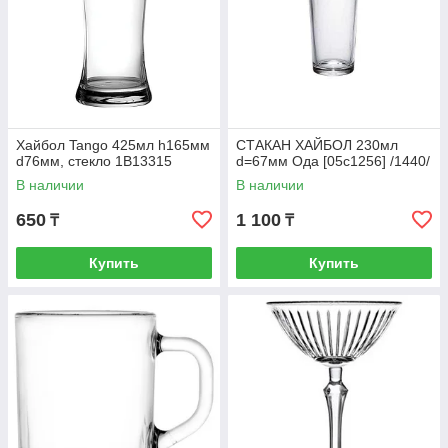
Хайбол Tango 425мл h165мм
СТАКАН ХАЙБОЛ 230мл
d76мм, стекло 1B13315
d=67мм Ода [05с1256] /1440/
В наличии
В наличии
650
1 100
₸
₸
Купить
Купить