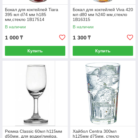
Бокал для коктейлей Tiara
Бокал для коктейлей Viva 420
395 мл d74 мм h185
мл d80 мм h240 мм,стекло
мм,стекло 1B17514
1B16315
В наличии
В наличии
1 000
1 300
₸
₸
Купить
Купить
Рюмка Classic 60мл h115мм
Хайбол Centra 300мл
d50мм, для водки/ликёра,
h125мм d75мм, стекло