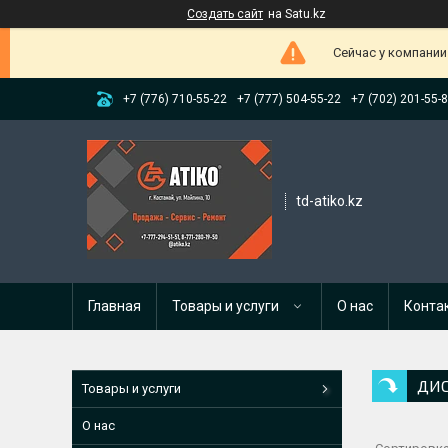
Создать сайт
на Satu.kz
Сейчас у компании
+7 (776) 710-55-22
+7 (777) 504-55-22
+7 (702) 201-55-
td-atiko.kz
Главная
Товары и услуги
О нас
Конта
ДИ
Товары и услуги
О нас