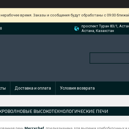
 нерабочее время. Заказы и сообщения будут обработаны с 09:00 ближа
проспект Туран 83/1, Аста
88
Астана, Казахстан
кты
Доставка и оплата
Условия возврата
РОВОЛНОВЫЕ ВЫСОКОТЕХНОЛОГИЧЕСКИЕ ПЕЧИ
ованная печь
Merrychef
предназначена для выпечки хлебобулочных и 