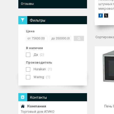
Отзывы
штучных 
микровол
Фильтры
Цена
В наличии
Да
2
Производитель
Hurakan
1
Waring
1
Контакты
Печь
Торговый дом АТИКО