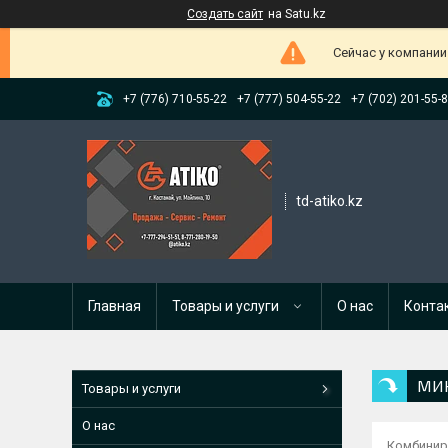
Создать сайт
на Satu.kz
Сейчас у компании
+7 (776) 710-55-22
+7 (777) 504-55-22
+7 (702) 201-55-
td-atiko.kz
Главная
Товары и услуги
О нас
Конта
МИК
Товары и услуги
О нас
Комбинир