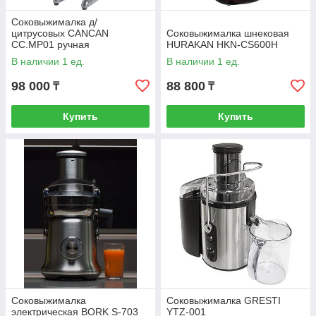
Соковыжималка д/
цитрусовых CANCAN
Соковыжималка шнековая
CC.MP01 ручная
HURAKAN HKN-CS600H
В наличии 1 ед.
В наличии 1 ед.
98 000
88 800
₸
₸
Купить
Купить
Соковыжималка
Соковыжималка GRESTI
электрическая BORK S-703
YTZ-001